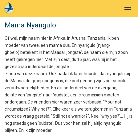
Mama Nyangulo
Pamoja Projects
Of wel, mijn naam hier in Afrika, in Arusha, Tanzania. Ik ben
moeder van twee, een mama dus. En nyangulo (njang-
Home
Zoeken
Nieuws
Pagina's
E-
ghoelo) betekent in het Maasai 'jongste', de naam die mijn zoon
heeft gekregen hier. Met zijn destijds 16 jaar, was hij in het
gezelschap inderdaad de jongste.
Ik hou van deze naam. Ook nadat ik later hoorde, dat nyangulo bij
de Maasai de groep jongens is, die oud genoeg zijn voor sociale
verantwoordelijkheden. En als onderdeel van de overgang,
de rite van 'jongste' naar 'oudste', een circumcision moeten
ondergaan. De vrienden hier waren zeer verbaasd: "Your not
circumsized? Why not?". Elke keer als we terugkomen in Tanzania
wordt de vraag gesteld: "Still not a warrior?". Nee, 'why yes?'... Hij is
nog steeds geen 'oudste'. Dus voor hen zal hij altijd nyangulo
blijven. En ik zijn moeder.